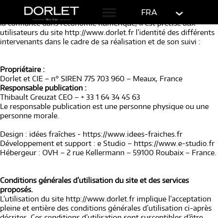
Présentation du site.
Mentions légales
English
FRA
En vertu de l’article 6 de la loi n° 2004-575 du 21 juin 2004 pour
la confiance dans l’économie numérique, il est précisé aux
utilisateurs du site http://www.dorlet.fr l’identité des différents
intervenants dans le cadre de sa réalisation et de son suivi :
Propriétaire :
Dorlet et CIE – n° SIREN 775 703 960 – Meaux, France
Responsable publication :
Thibault Greuzat CEO – + 33 1 64 34 45 63
Le responsable publication est une personne physique ou une
personne morale.
Design : idées fraîches -
https://www.idees-fraiches.fr
Développement et support : e Studio –
https://www.e-studio.fr
Hébergeur : OVH – 2 rue Kellermann – 59100 Roubaix – France.
Conditions générales d’utilisation du site et des services
proposés.
L’utilisation du site http://www.dorlet.fr implique l’acceptation
pleine et entière des conditions générales d’utilisation ci-après
décrites. Ces conditions d’utilisation sont susceptibles d’être