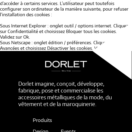
d’accéder à certains services. L’utilisateur peut toutefois
configurer son ordinateur de la manière suivante, pour refuser
l’installation des cookies :
Sous Internet Explorer : onglet outil / options internet. Cliquez
sur Confidentialité et choisissez Bloquer tous les cookies.
Validez sur Ok.
Sous Netscape : onglet édition / préférences. Cliquez sur
Avancées et choisissez Désactiver les cookies. Validez sur Ok.
Droit applicable et attribution de juridiction.
Tout litige en relation avec l’utilisation du site
http://www.dorlet.fr. est soumis au droit français. Il est fait
attribution exclusive de juridiction aux tribunaux compétents de
Paris
.
Dorlet imagine, conçoit, développe,
fabrique, pose et commercialise les
Les principales lois concernées.
accessoires métalliques de la mode, du
Loi n° 78-87 du 6 janvier 1978, notamment modifiée par la loi n°
vêtement et de la maroquinerie.
2004-801 du 6 août 2004 relative à l’informatique, aux fichiers
et aux libertés.
Loi n° 2004-575 du 21 juin 2004 pour la confiance dans
Produits
l’économie numérique.
Design
Events